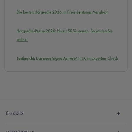
Die besten Hörgeräte 2026 im Preis-Leistungs-Vergleich
Hörgeräte-Preise 2026: bis zu 50 % sparen. So kaufen Sie
online!
Testbericht: Das neue Signia Active Mini IX im Experten-Check
ÜBER UNS
Wir sind MySecondEar und machen den Hörgerätekauf