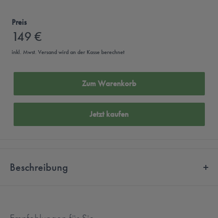
Preis
149 €
inkl. Mwst.
Versand
wird an der Kasse berechnet
Zum Warenkorb
Jetzt kaufen
Beschreibung
Hörluchs HL1
Die HL1 In-Ears von Hörluchs bieten Ihnen ein unvergessliches